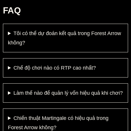
FAQ
Tôi có thể dự đoán kết quả trong Forest Arrow
không?
Chế độ chơi nào có RTP cao nhất?
Làm thế nào để quản lý vốn hiệu quả khi chơi?
Chiến thuật Martingale có hiệu quả trong
Forest Arrow không?