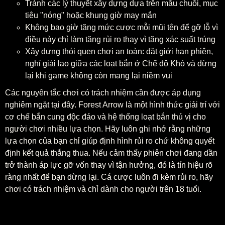
Tránh các lý thuyết xây dựng dựa trên mẫu chuỗi, mục
tiêu "nóng" hoặc khung giờ may mắn
Không bao giờ tăng mức cược mỗi mũi tên để gỡ lỗ vì
điều này chỉ làm tăng rủi ro thay vì tăng xác suất trúng
Xây dựng thói quen chơi an toàn: đặt giới hạn phiên,
nghỉ giải lao giữa các loạt bắn ở Chế độ Khó và dừng
lại khi game không còn mang lại niềm vui
Các nguyên tắc chơi có trách nhiệm cần được áp dụng
nghiêm ngặt tại đây. Forest Arrow là một hình thức giải trí với
cơ chế bắn cung độc đáo và hệ thống loạt bắn thú vị cho
người chơi nhiều lựa chọn. Hãy luôn ghi nhớ rằng những
lựa chọn của bạn chỉ giúp định hình rủi ro chứ không quyết
định kết quả thắng thua. Nếu cảm thấy phiên chơi đang dần
trở thành áp lực gỡ vốn thay vì tận hưởng, đó là tín hiệu rõ
ràng nhất để bạn dừng lại. Cá cược luôn đi kèm rủi ro, hãy
chơi có trách nhiệm và chỉ dành cho người trên 18 tuổi.