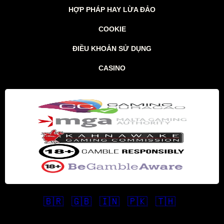
HỢP PHÁP HAY LỪA ĐẢO
COOKIE
ĐIỀU KHOẢN SỬ DỤNG
CASINO
🇧🇷
🇬🇧
🇮🇳
🇵🇰
🇹🇭