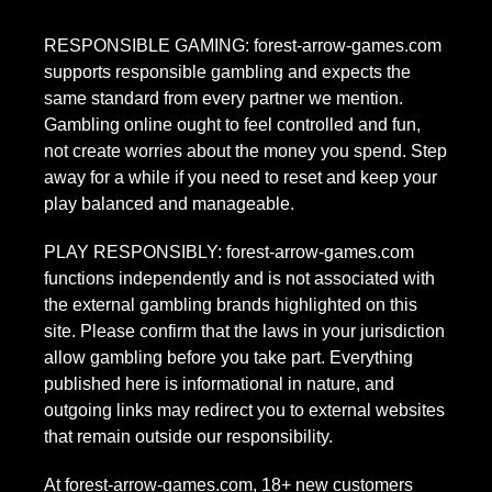
RESPONSIBLE GAMING: forest-arrow-games.com
supports responsible gambling and expects the
same standard from every partner we mention.
Gambling online ought to feel controlled and fun,
not create worries about the money you spend. Step
away for a while if you need to reset and keep your
play balanced and manageable.
PLAY RESPONSIBLY: forest-arrow-games.com
functions independently and is not associated with
the external gambling brands highlighted on this
site. Please confirm that the laws in your jurisdiction
allow gambling before you take part. Everything
published here is informational in nature, and
outgoing links may redirect you to external websites
that remain outside our responsibility.
At forest-arrow-games.com, 18+ new customers