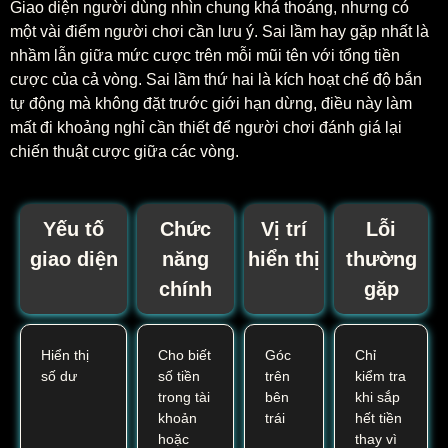
Giao diện người dùng nhìn chung khá thoáng, nhưng có
một vài điểm người chơi cần lưu ý. Sai lầm hay gặp nhất là
nhầm lẫn giữa mức cược trên mỗi mũi tên với tổng tiền
cược của cả vòng. Sai lầm thứ hai là kích hoạt chế độ bắn
tự động mà không đặt trước giới hạn dừng, điều này làm
mất đi khoảng nghỉ cần thiết để người chơi đánh giá lại
chiến thuật cược giữa các vòng.
Yếu tố
Chức
Vị trí
Lỗi
giao diện
năng
hiển thị
thường
chính
gặp
Hiển thị
Cho biết
Góc
Chỉ
số dư
số tiền
trên
kiểm tra
trong tài
bên
khi sắp
khoản
trái
hết tiền
hoặc
thay vì