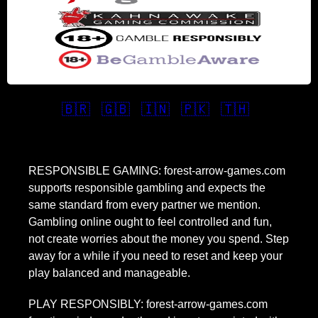
🇧🇷
🇬🇧
🇮🇳
🇵🇰
🇹🇭
RESPONSIBLE GAMING: forest-arrow-games.com
supports responsible gambling and expects the
same standard from every partner we mention.
Gambling online ought to feel controlled and fun,
not create worries about the money you spend. Step
away for a while if you need to reset and keep your
play balanced and manageable.
PLAY RESPONSIBLY: forest-arrow-games.com