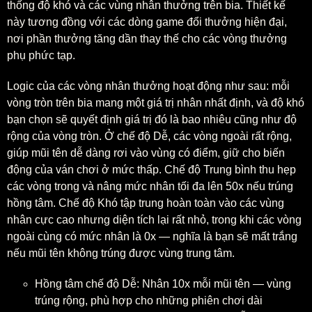
thống độ khó và các vùng nhân thưởng trên bia. Thiết kế
này tương đồng với các dòng game đổi thưởng hiện đại,
nơi phần thưởng tăng dần thay thế cho các vòng thưởng
phụ phức tạp.
Logic của các vòng nhân thưởng hoạt động như sau: mỗi
vòng tròn trên bia mang một giá trị nhân nhất định, và độ khó
bạn chọn sẽ quyết định giá trị đó là bao nhiêu cũng như độ
rộng của vòng tròn. Ở chế độ Dễ, các vòng ngoài rất rộng,
giúp mũi tên dễ dàng rơi vào vùng có điểm, giữ cho biến
động của ván chơi ở mức thấp. Chế độ Trung bình thu hẹp
các vòng trong và nâng mức nhân tối đa lên 50x nếu trúng
hồng tâm. Chế độ Khó tập trung hoàn toàn vào các vùng
nhân cực cao nhưng diện tích lại rất nhỏ, trong khi các vòng
ngoài cùng có mức nhân là 0x — nghĩa là bạn sẽ mất trắng
nếu mũi tên không trúng được vùng trung tâm.
Hồng tâm chế độ Dễ: Nhân 10x mỗi mũi tên — vùng
trúng rộng, phù hợp cho những phiên chơi dài