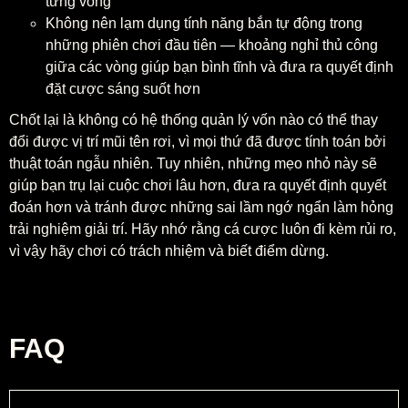
từng vòng
Không nên lạm dụng tính năng bắn tự động trong
những phiên chơi đầu tiên — khoảng nghỉ thủ công
giữa các vòng giúp bạn bình tĩnh và đưa ra quyết định
đặt cược sáng suốt hơn
Chốt lại là không có hệ thống quản lý vốn nào có thể thay
đổi được vị trí mũi tên rơi, vì mọi thứ đã được tính toán bởi
thuật toán ngẫu nhiên. Tuy nhiên, những mẹo nhỏ này sẽ
giúp bạn trụ lại cuộc chơi lâu hơn, đưa ra quyết định quyết
đoán hơn và tránh được những sai lầm ngớ ngẩn làm hỏng
trải nghiệm giải trí. Hãy nhớ rằng cá cược luôn đi kèm rủi ro,
vì vậy hãy chơi có trách nhiệm và biết điểm dừng.
FAQ