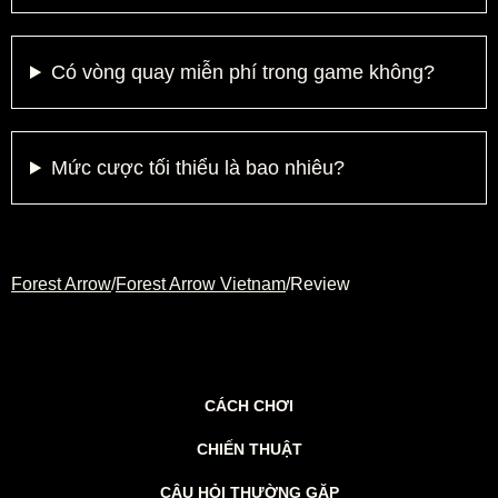
Có vòng quay miễn phí trong game không?
Mức cược tối thiểu là bao nhiêu?
Forest Arrow
/
Forest Arrow Vietnam
/
Review
CÁCH CHƠI
CHIẾN THUẬT
CÂU HỎI THƯỜNG GẶP