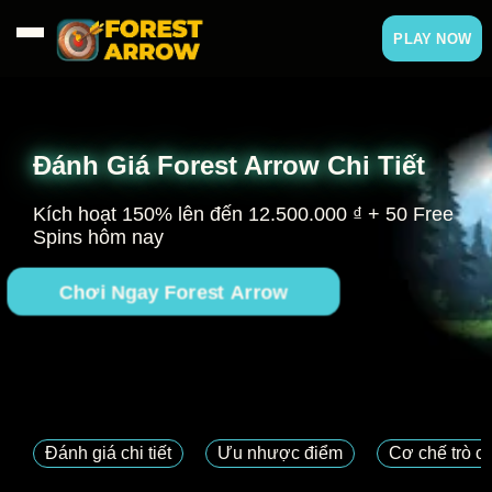
PLAY NOW
Đánh Giá Forest Arrow Chi Tiết
Kích hoạt 150% lên đến 12.500.000 ₫ + 50 Free
Spins hôm nay
Chơi Ngay Forest Arrow
Đánh giá chi tiết
Ưu nhược điểm
Cơ chế trò c