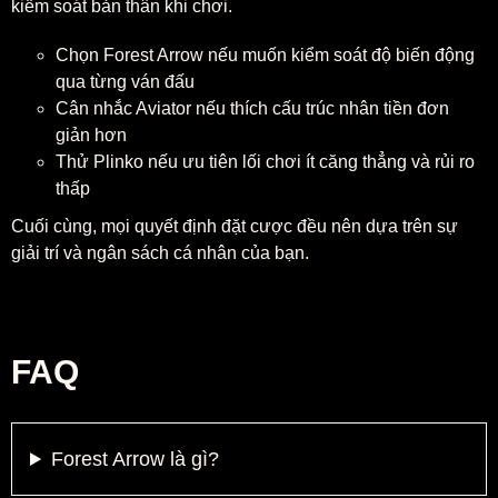
kiểm soát bản thân khi chơi.
Chọn Forest Arrow nếu muốn kiểm soát độ biến động
qua từng ván đấu
Cân nhắc Aviator nếu thích cấu trúc nhân tiền đơn
giản hơn
Thử Plinko nếu ưu tiên lối chơi ít căng thẳng và rủi ro
thấp
Cuối cùng, mọi quyết định đặt cược đều nên dựa trên sự
giải trí và ngân sách cá nhân của bạn.
FAQ
Forest Arrow là gì?