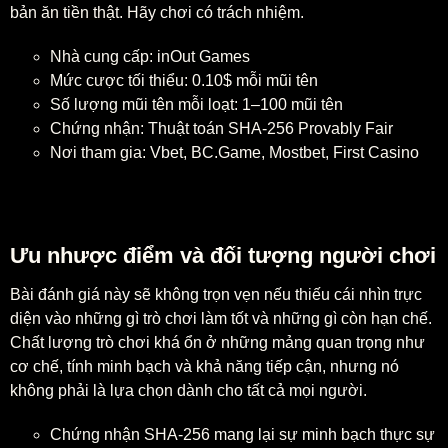
bản ăn tiền thật. Hãy chơi có trách nhiệm.
Nhà cung cấp: inOut Games
Mức cược tối thiểu: 0.10$ mỗi mũi tên
Số lượng mũi tên mỗi loạt: 1–100 mũi tên
Chứng nhận: Thuật toán SHA-256 Provably Fair
Nơi tham gia: Vbet, BC.Game, Mostbet, First Casino
Ưu nhược điểm và đối tượng người chơi
Bài đánh giá này sẽ không trọn vẹn nếu thiếu cái nhìn trực
diện vào những gì trò chơi làm tốt và những gì còn hạn chế.
Chất lượng trò chơi khá ổn ở những mảng quan trọng như
cơ chế, tính minh bạch và khả năng tiếp cận, nhưng nó
không phải là lựa chọn dành cho tất cả mọi người.
Chứng nhận SHA-256 mang lại sự minh bạch thực sự