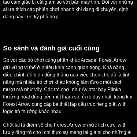
tạo cảm giác bị cắt giảm so với bản máy tính. Đối với những
ai ưa thích các phiên chơi nhanh khi đang di chuyển, định
dạng này cực kỳ phù hợp.
So sánh và đánh giá cuối cùng
So với các trò chơi cùng phân khúc Arcade, Forest Arrow
giữ vững vị thế ở nhiều khía cạnh quan trọng. Khả năng
điều chỉnh độ biến động thông qua việc chọn chế độ là tính
năng mà nhiều trò chơi khác không làm được một cách
mượt mà như vậy. Các trò chơi như Aviator hay Plinko
thường hoạt động trên một tham số rủi ro duy nhất, trong khi
Forest Arrow cung cấp ba thiết lập cấu trúc riêng biệt with
logic trả thưởng khác nhau.
Chốt lại là điểm số cho Forest Arrow ở mức tích cực, with
lưu ý rằng trò chơi chỉ thực sự mang lại giá trị cho những ai