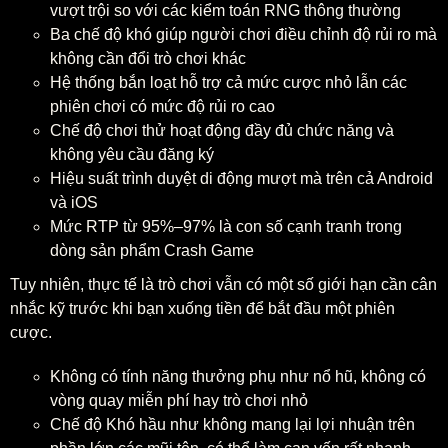
vượt trội so với các kiểm toán RNG thông thường
Ba chế độ khó giúp người chơi điều chỉnh độ rủi ro mà
không cần đổi trò chơi khác
Hệ thống bắn loạt hỗ trợ cả mức cược nhỏ lẫn các
phiên chơi có mức độ rủi ro cao
Chế độ chơi thử hoạt động đầy đủ chức năng và
không yêu cầu đăng ký
Hiệu suất trình duyệt di động mượt mà trên cả Android
và iOS
Mức RTP từ 95%–97% là con số cạnh tranh trong
dòng sản phẩm Crash Game
Tuy nhiên, thực tế là trò chơi vẫn có một số giới hạn cần cân
nhắc kỹ trước khi bạn xuống tiền để bắt đầu một phiên
cược.
Không có tính năng thưởng phụ như nổ hũ, không có
vòng quay miễn phí hay trò chơi nhỏ
Chế độ Khó hầu như không mang lại lợi nhuận trên