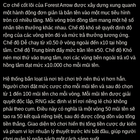
Cơ chế cốt lõi của Forest Arrow được xây dựng xung quanh
một hành động đơn giản là bắn tên vào một mục tiêu hình
tròn có nhiều tầng. Mỗi vòng tròn đồng tâm mang một hệ số
nhân tiền thưởng khác nhau. Chế độ khó sẽ quyết định độ
rộng của các vòng tròn đó và mức trả thưởng tương ứng.
Chế độ Dễ chạy từ x0.50 ở vòng ngoài đến x10 tại hồng
tâm. Chế độ Trung bình đẩy mức trần lên x50. Chế độ Khó
nén mọi thứ vào trung tâm, nơi các vùng bên ngoài trả x0 và
hồng tâm đạt mức x10.000 cho mỗi mũi tên.
Hệ thống bắn loạt là nơi trò chơi trở nên thú vị hơn hẳn.
Người chơi đặt mức cược cho mỗi mũi tên và sau đó chọn
từ 1 đến 100 mũi tên cho mỗi vòng. Mỗi mũi tên được giải
quyết độc lập, RNG xác định vị trí rơi riêng lẻ chứ không
phải theo cụm. Điều này có nghĩa là một vòng 50 mũi tên sẽ
tạo ra 50 kết quả riêng biệt, sau đó được cộng dồn vào tổng
tiền thắng. Giao diện trò chơi hiển thị tổng tiền cược dự kiến
và phạm vi lợi nhuận lý thuyết trước khi bắt đầu, giúp người
chơi quản lý ngân sách một cách sáng suốt.