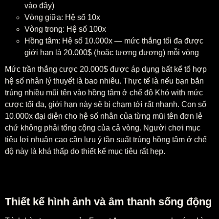
vào đây)
Vòng giữa: Hệ số 10x
Vòng trong: Hệ số 100x
Hồng tâm: Hệ số 10.000x — mức thắng tối đa được
giới hạn là 20.000$ (hoặc tương đương) mỗi vòng
Mức trần thắng cược 20.000$ được áp dụng bất kể tổ hợp
hệ số nhân lý thuyết là bao nhiêu. Thực tế là nếu bạn bắn
trúng nhiều mũi tên vào hồng tâm ở chế độ Khó with mức
cược tối đa, giới hạn này sẽ bị chạm tới rất nhanh. Con số
10.000x đại diện cho hệ số nhân của từng mũi tên đơn lẻ
chứ không phải tổng cộng của cả vòng. Người chơi mục
tiêu lợi nhuận cao cần lưu ý tần suất trúng hồng tâm ở chế
độ này là khá thấp do thiết kế mục tiêu rất hẹp.
Thiết kế hình ảnh và âm thanh sống động