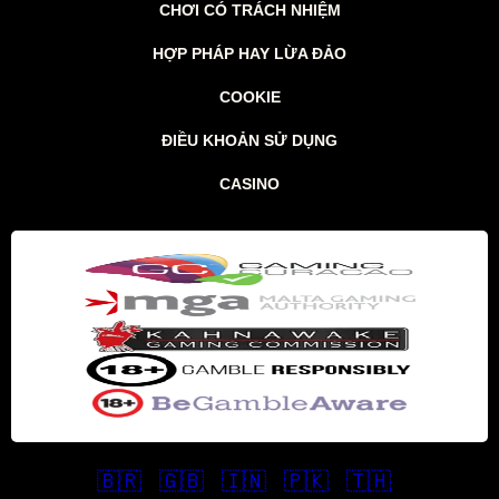
CHƠI CÓ TRÁCH NHIỆM
HỢP PHÁP HAY LỪA ĐẢO
COOKIE
ĐIỀU KHOẢN SỬ DỤNG
CASINO
🇧🇷
🇬🇧
🇮🇳
🇵🇰
🇹🇭