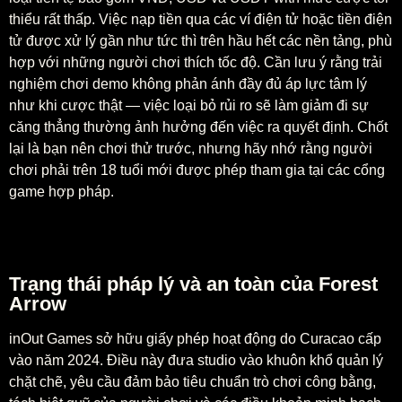
thiểu rất thấp. Việc nạp tiền qua các ví điện tử hoặc tiền điện
tử được xử lý gần như tức thì trên hầu hết các nền tảng, phù
hợp với những người chơi thích tốc độ. Cần lưu ý rằng trải
nghiệm chơi demo không phản ánh đầy đủ áp lực tâm lý
như khi cược thật — việc loại bỏ rủi ro sẽ làm giảm đi sự
căng thẳng thường ảnh hưởng đến việc ra quyết định. Chốt
lại là bạn nên chơi thử trước, nhưng hãy nhớ rằng người
chơi phải trên 18 tuổi mới được phép tham gia tại các cổng
game hợp pháp.
Trạng thái pháp lý và an toàn của Forest
Arrow
inOut Games sở hữu giấy phép hoạt động do Curacao cấp
vào năm 2024. Điều này đưa studio vào khuôn khổ quản lý
chặt chẽ, yêu cầu đảm bảo tiêu chuẩn trò chơi công bằng,