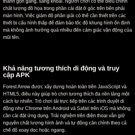
thanh gọn gàng, sảng khoái. Người chơi có thể điều chỉnh
chất lượng đồ họa trong phần cài đặt ở góc trên bên phải
màn hình. Việc giảm độ phân giải có thể cần thiết trên các
thiết bị cấu hình thấp để đảm bảo tốc độ khung hình ổn định
mà không ảnh hưởng quá nhiều đến cảm giác vận động của
mũi tên.
Khả năng tương thích di động và truy
cập APK
Forest Arrow được xây dựng hoàn toàn trên JavaScript và
HTML5, điều này giúp trò chơi tương thích đa nền tảng một
cách tự nhiên. Trò chơi tải trực tiếp trên các trình duyệt di
động như Chrome trên Android và Safari trên iOS mà không
cần cài đặt ứng dụng. Trải nghiệm trên điện thoại vẫn giữ
nguyên chất lượng hình ảnh và tự động căn chỉnh theo cả
chế độ xoay dọc hoặc ngang.