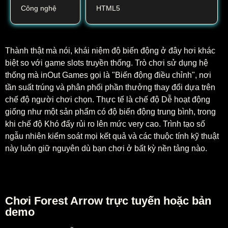
Công nghệ
HTML5
Thành thật mà nói, khái niệm độ biến động ở đây hơi khác
biệt so với game slots truyền thống. Trò chơi sử dụng hệ
thống mà inOut Games gọi là "Biến động điều chỉnh", nơi
tần suất trúng và phân phối phần thưởng thay đổi dựa trên
chế độ người chơi chọn. Thực tế là chế độ Dễ hoạt động
giống như một sản phẩm có độ biến động trung bình, trong
khi chế độ Khó đẩy rủi ro lên mức very cao. Trình tạo số
ngẫu nhiên kiểm soát mọi kết quả và các thuộc tính kỹ thuật
này luôn giữ nguyên dù bạn chơi ở bất kỳ nền tảng nào.
Chơi Forest Arrow trực tuyến hoặc bản
demo