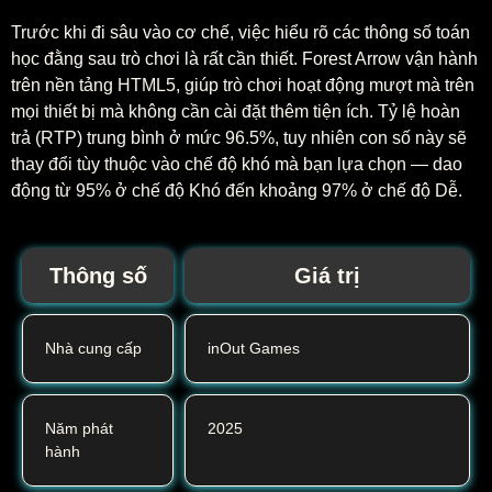
Trước khi đi sâu vào cơ chế, việc hiểu rõ các thông số toán
học đằng sau trò chơi là rất cần thiết. Forest Arrow vận hành
trên nền tảng HTML5, giúp trò chơi hoạt động mượt mà trên
mọi thiết bị mà không cần cài đặt thêm tiện ích. Tỷ lệ hoàn
trả (RTP) trung bình ở mức 96.5%, tuy nhiên con số này sẽ
thay đổi tùy thuộc vào chế độ khó mà bạn lựa chọn — dao
động từ 95% ở chế độ Khó đến khoảng 97% ở chế độ Dễ.
Thông số
Giá trị
Nhà cung cấp
inOut Games
Năm phát
2025
hành