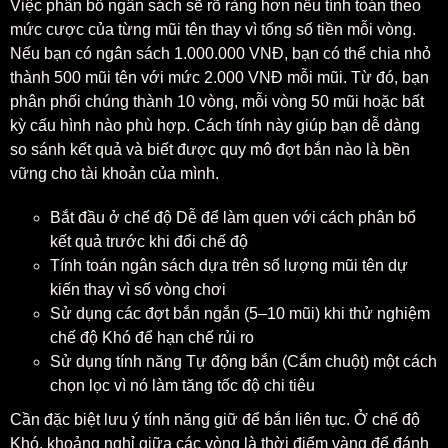
Việc phân bổ ngân sách sẽ rõ ràng hơn nếu tính toán theo
mức cược của từng mũi tên thay vì tổng số tiền mỗi vòng.
Nếu bạn có ngân sách 1.000.000 VNĐ, bạn có thể chia nhỏ
thành 500 mũi tên với mức 2.000 VNĐ mỗi mũi. Từ đó, bạn
phân phối chúng thành 10 vòng, mỗi vòng 50 mũi hoặc bất
kỳ cấu hình nào phù hợp. Cách tính này giúp bạn dễ dàng
so sánh kết quả và biết được quy mô đợt bắn nào là bền
vững cho tài khoản của mình.
Bắt đầu ở chế độ Dễ để làm quen với cách phân bổ
kết quả trước khi đổi chế độ
Tính toán ngân sách dựa trên số lượng mũi tên dự
kiến thay vì số vòng chơi
Sử dụng các đợt bắn ngắn (5–10 mũi) khi thử nghiệm
chế độ Khó để hạn chế rủi ro
Sử dụng tính năng Tự động bắn (Cắm chuột) một cách
chọn lọc vì nó làm tăng tốc độ chi tiêu
Cần đặc biệt lưu ý tính năng giữ để bắn liên tục. Ở chế độ
Khó, khoảng nghỉ giữa các vòng là thời điểm vàng để đánh