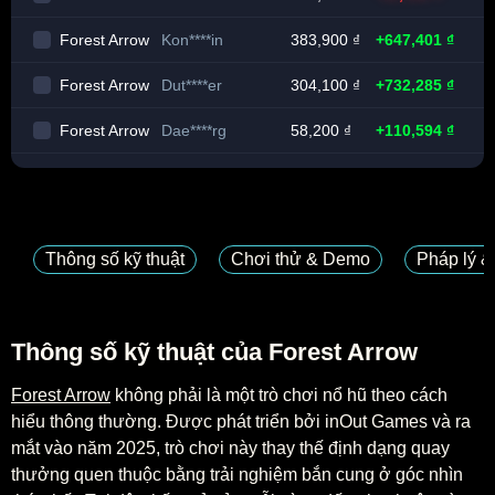
Forest Arrow
Kha****go
66,100 ₫
+165,506 ₫
Forest Arrow
ToT****25
476,100 ₫
-58,180 ₫
Forest Arrow
Kon****in
383,900 ₫
+647,401 ₫
Thông số kỹ thuật
Chơi thử & Demo
Pháp lý &
Thông số kỹ thuật của Forest Arrow
Forest Arrow
không phải là một trò chơi nổ hũ theo cách
hiểu thông thường. Được phát triển bởi inOut Games và ra
mắt vào năm 2025, trò chơi này thay thế định dạng quay
thưởng quen thuộc bằng trải nghiệm bắn cung ở góc nhìn