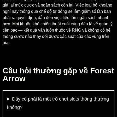
giá lại mức cược và ngân sách còn lại. Việc loại bỏ khoảng
nghỉ này thông qua chế độ tự động sẽ làm giảm số lần bạn
phải ra quyết định, dẫn đến việc tiêu tốn ngân sách nhanh
hơn. Mọi khuôn khổ chiến thuật cuối cùng đều là về quản lý
tiền bạc — kết quả vẫn luôn thuộc về RNG và không có hệ
thống cược nào thay đổi được xác suất của các vùng trên
bia.
Câu hỏi thường gặp về Forest
Arrow
Đây có phải là một trò chơi slots thông thường
không?