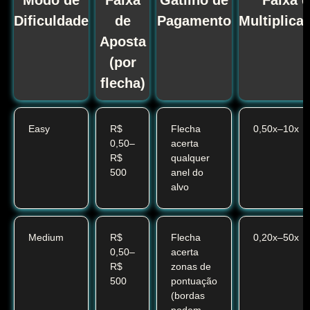
Modo de
Faixa
Gatilho de
Faixa 
Dificuldade
de
Pagamento
Multiplica
Aposta
(por
flecha)
Easy
R$
Flecha
0,50x–10x
0,50–
acerta
R$
qualquer
500
anel do
alvo
Medium
R$
Flecha
0,20x–50x
0,50–
acerta
R$
zonas de
500
pontuação
(bordas