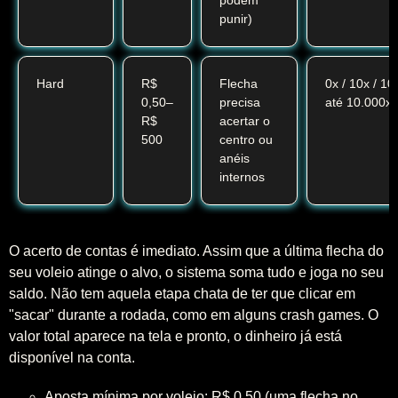
podem
punir)
Hard
R$
Flecha
0x / 10x / 10
0,50–
precisa
até 10.000x
R$
acertar o
500
centro ou
anéis
internos
O acerto de contas é imediato. Assim que a última flecha do
seu voleio atinge o alvo, o sistema soma tudo e joga no seu
saldo. Não tem aquela etapa chata de ter que clicar em
"sacar" durante a rodada, como em alguns crash games. O
valor total aparece na tela e pronto, o dinheiro já está
disponível na conta.
Aposta mínima por voleio: R$ 0,50 (uma flecha no