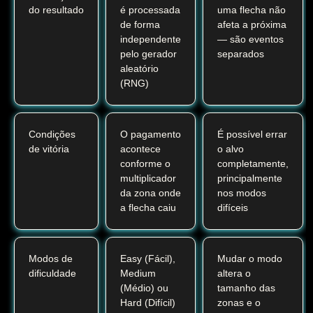
do resultado
é processada
uma flecha não
de forma
afeta a próxima
independente
— são eventos
pelo gerador
separados
aleatório
(RNG)
Condições
O pagamento
É possível errar
de vitória
acontece
o alvo
conforme o
completamente,
multiplicador
principalmente
da zona onde
nos modos
a flecha caiu
difíceis
Modos de
Easy (Fácil),
Mudar o modo
dificuldade
Medium
altera o
(Médio) ou
tamanho das
Hard (Difícil)
zonas e o