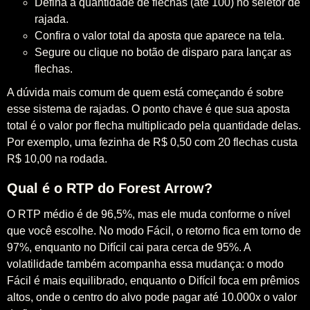
Defina a quantidade de flechas (até 100) no seletor de
rajada.
Confira o valor total da aposta que aparece na tela.
Segure ou clique no botão de disparo para lançar as
flechas.
A dúvida mais comum de quem está começando é sobre
esse sistema de rajadas. O ponto chave é que sua aposta
total é o valor por flecha multiplicado pela quantidade delas.
Por exemplo, uma fezinha de R$ 0,50 com 20 flechas custa
R$ 10,00 na rodada.
Qual é o RTP do Forest Arrow?
O RTP médio é de 96,5%, mas ele muda conforme o nível
que você escolhe. No modo Fácil, o retorno fica em torno de
97%, enquanto no Difícil cai para cerca de 95%. A
volatilidade também acompanha essa mudança: o modo
Fácil é mais equilibrado, enquanto o Difícil foca em prêmios
altos, onde o centro do alvo pode pagar até 10.000x o valor