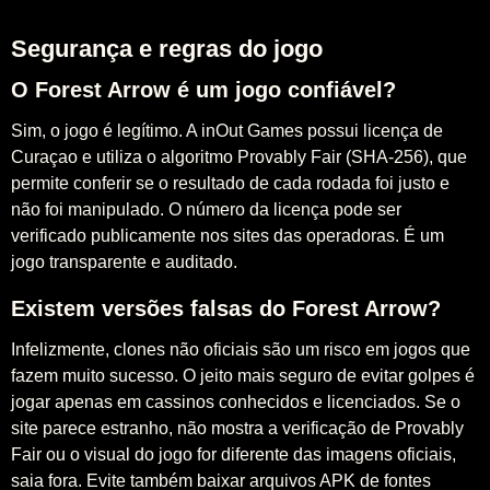
Segurança e regras do jogo
O Forest Arrow é um jogo confiável?
Sim, o jogo é legítimo. A inOut Games possui licença de
Curaçao e utiliza o algoritmo Provably Fair (SHA-256), que
permite conferir se o resultado de cada rodada foi justo e
não foi manipulado. O número da licença pode ser
verificado publicamente nos sites das operadoras. É um
jogo transparente e auditado.
Existem versões falsas do Forest Arrow?
Infelizmente, clones não oficiais são um risco em jogos que
fazem muito sucesso. O jeito mais seguro de evitar golpes é
jogar apenas em cassinos conhecidos e licenciados. Se o
site parece estranho, não mostra a verificação de Provably
Fair ou o visual do jogo for diferente das imagens oficiais,
saia fora. Evite também baixar arquivos APK de fontes