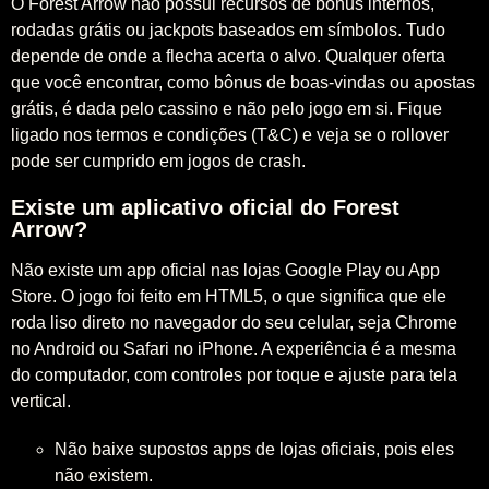
O Forest Arrow não possui recursos de bônus internos,
rodadas grátis ou jackpots baseados em símbolos. Tudo
depende de onde a flecha acerta o alvo. Qualquer oferta
que você encontrar, como bônus de boas-vindas ou apostas
grátis, é dada pelo cassino e não pelo jogo em si. Fique
ligado nos termos e condições (T&C) e veja se o rollover
pode ser cumprido em jogos de crash.
Existe um aplicativo oficial do Forest
Arrow?
Não existe um app oficial nas lojas Google Play ou App
Store. O jogo foi feito em HTML5, o que significa que ele
roda liso direto no navegador do seu celular, seja Chrome
no Android ou Safari no iPhone. A experiência é a mesma
do computador, com controles por toque e ajuste para tela
vertical.
Não baixe supostos apps de lojas oficiais, pois eles
não existem.