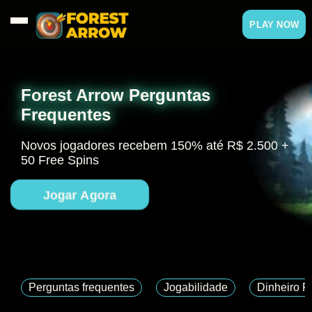
PLAY NOW
Forest Arrow Perguntas
Frequentes
Novos jogadores recebem 150% até R$ 2.500 +
50 Free Spins
Jogar Agora
Perguntas frequentes
Jogabilidade
Dinheiro R