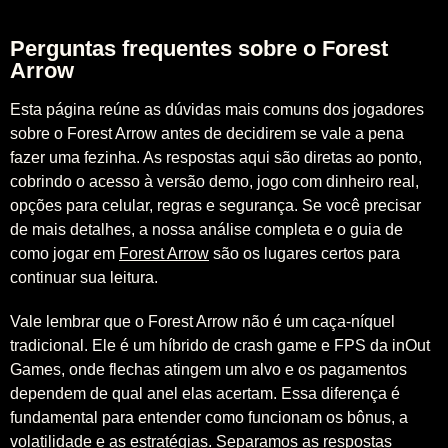
Perguntas frequentes sobre o Forest
Arrow
Esta página reúne as dúvidas mais comuns dos jogadores
sobre o Forest Arrow antes de decidirem se vale a pena
fazer uma fezinha. As respostas aqui são diretas ao ponto,
cobrindo o acesso à versão demo, jogo com dinheiro real,
opções para celular, regras e segurança. Se você precisar
de mais detalhes, a nossa análise completa e o guia de
como jogar em
Forest Arrow
são os lugares certos para
continuar sua leitura.
Vale lembrar que o Forest Arrow não é um caça-níquel
tradicional. Ele é um híbrido de crash game e FPS da inOut
Games, onde flechas atingem um alvo e os pagamentos
dependem de qual anel elas acertam. Essa diferença é
fundamental para entender como funcionam os bônus, a
volatilidade e as estratégias. Separamos as respostas