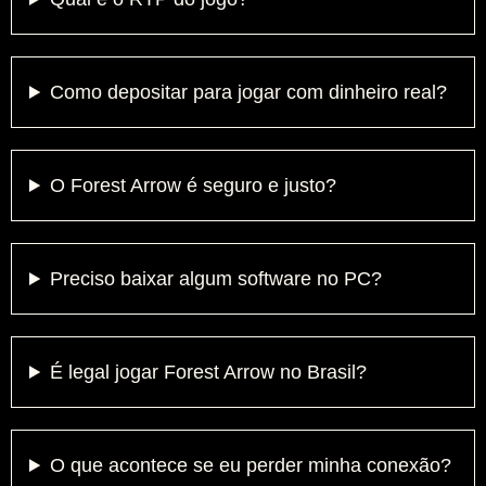
Como depositar para jogar com dinheiro real?
O Forest Arrow é seguro e justo?
Preciso baixar algum software no PC?
É legal jogar Forest Arrow no Brasil?
O que acontece se eu perder minha conexão?