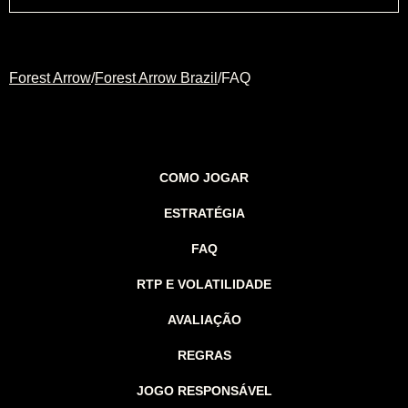
Forest Arrow
/
Forest Arrow Brazil
/
FAQ
COMO JOGAR
ESTRATÉGIA
FAQ
RTP E VOLATILIDADE
AVALIAÇÃO
REGRAS
JOGO RESPONSÁVEL