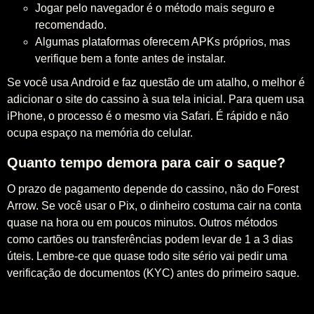
Jogar pelo navegador é o método mais seguro e
recomendado.
Algumas plataformas oferecem APKs próprios, mas
verifique bem a fonte antes de instalar.
Se você usa Android e faz questão de um atalho, o melhor é
adicionar o site do cassino à sua tela inicial. Para quem usa
iPhone, o processo é o mesmo via Safari. É rápido e não
ocupa espaço na memória do celular.
Quanto tempo demora para cair o saque?
O prazo de pagamento depende do cassino, não do Forest
Arrow. Se você usar o Pix, o dinheiro costuma cair na conta
quase na hora ou em poucos minutos. Outros métodos
como cartões ou transferências podem levar de 1 a 3 dias
úteis. Lembre-се que quase todo site sério vai pedir uma
verificação de documentos (KYC) antes do primeiro saque.