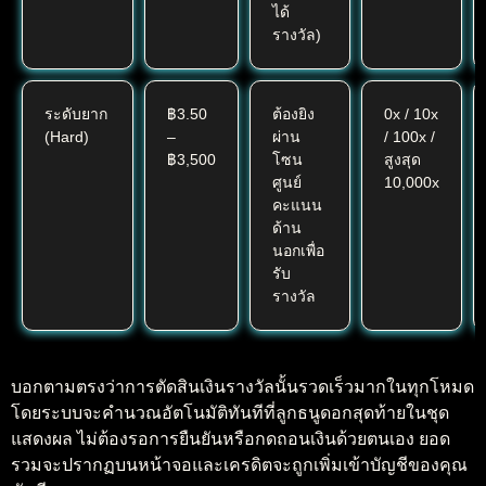
ได้
รางวัล)
ระดับยาก
฿3.50
ต้องยิง
0x / 10x
(Hard)
–
ผ่าน
/ 100x /
฿3,500
โซน
สูงสุด
ศูนย์
10,000x
คะแนน
ด้าน
นอกเพื่อ
รับ
รางวัล
บอกตามตรงว่าการตัดสินเงินรางวัลนั้นรวดเร็วมากในทุกโหมด
โดยระบบจะคำนวณอัตโนมัติทันทีที่ลูกธนูดอกสุดท้ายในชุด
แสดงผล ไม่ต้องรอการยืนยันหรือกดถอนเงินด้วยตนเอง ยอด
รวมจะปรากฏบนหน้าจอและเครดิตจะถูกเพิ่มเข้าบัญชีของคุณ