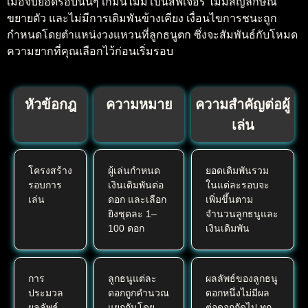
เมื่อจบยอดรอบนั้นๆ เกมนี้ไม่มีโบนัสฟีเจอร์ ไม่มีสัญลักษณ์
ขยายตัว และไม่มีการเดิมพันข้างเคียง เงื่อนไขการชนะถูก
กำหนดโดยตำแหน่งวงแหวนที่ลูกธนูตก ซึ่งจะสัมพันธ์กับโหมด
ความยากที่คุณเลือกไว้ก่อนเริ่มรอบ
หัวข้อกฎ
ความหมาย
ความสำคัญต่อผู้
เล่น
โครงสร้าง
ผู้เล่นกำหนด
ยอดเดิมพันรวม
รอบการ
เงินเดิมพันต่อ
ในแต่ละรอบจะ
เล่น
ดอก และเลือก
เพิ่มขึ้นตาม
ยิงชุดละ 1–
จำนวนลูกธนูและ
100 ดอก
เงินเดิมพัน
การ
ลูกธนูแต่ละ
ผลลัพธ์ของลูกธนู
ประมวล
ดอกถูกคำนวณ
ดอกหนึ่งไม่มีผล
ผลลัพธ์
แยกกันโดย
ต่อดอกถัดไป ทุก