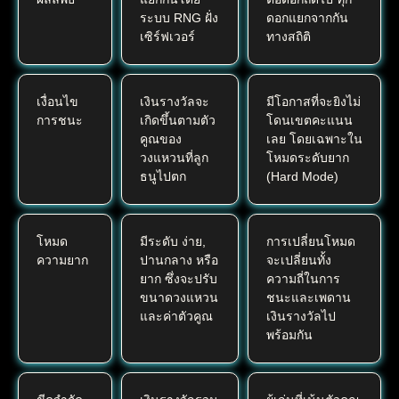
ระบบ RNG ฝั่ง
ดอกแยกจากกัน
เซิร์ฟเวอร์
ทางสถิติ
เงื่อนไข
เงินรางวัลจะ
มีโอกาสที่จะยิงไม่
การชนะ
เกิดขึ้นตามตัว
โดนเขตคะแนน
คูณของ
เลย โดยเฉพาะใน
วงแหวนที่ลูก
โหมดระดับยาก
ธนูไปตก
(Hard Mode)
โหมด
มีระดับ ง่าย,
การเปลี่ยนโหมด
ความยาก
ปานกลาง หรือ
จะเปลี่ยนทั้ง
ยาก ซึ่งจะปรับ
ความถี่ในการ
ขนาดวงแหวน
ชนะและเพดาน
และค่าตัวคูณ
เงินรางวัลไป
พร้อมกัน